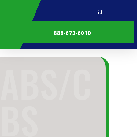
888-673-6010
ABS/C
BS